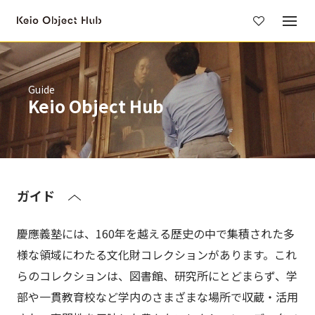
メ
イ
ン
コ
ン
Guide
テ
Keio Object Hub
ン
ツ
に
移
動
ガイド
慶應義塾には、160年を越える歴史の中で集積された多
様な領域にわたる文化財コレクションがあります。これ
らのコレクションは、図書館、研究所にとどまらず、学
部や一貫教育校など学内のさまざまな場所で収蔵・活用